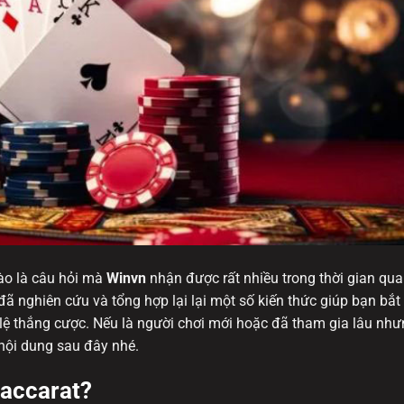
ào là câu hỏi mà
Winvn
nhận được rất nhiều trong thời gian qua
đã nghiên cứu và tổng hợp lại lại một số kiến thức giúp bạn bắt
 lệ thắng cược. Nếu là người chơi mới hoặc đã tham gia lâu nh
nội dung sau đây nhé.
Baccarat?