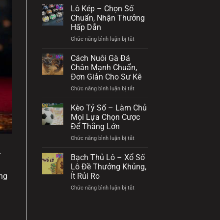
Chơi
Lô Kép – Chọn Số
Xổ
Chuẩn, Nhận Thưởng
Số
Hấp Dẫn
Miền
ở
Chức năng bình luận bị tắt
Bắc
Lô
Đơn
Kép
Giản,
Cách Nuôi Gà Đá
–
Chuẩn
Chân Mạnh Chuẩn,
Chọn
Cho
Đơn Giản Cho Sư Kê
Số
Newbie
ở
Chức năng bình luận bị tắt
Chuẩn,
Cách
Nhận
Nuôi
Thưởng
Kèo Tỷ Số – Làm Chủ
Gà
Hấp
Mọi Lựa Chọn Cược
Đá
Dẫn
Để Thắng Lớn
Chân
ở
Chức năng bình luận bị tắt
Mạnh
Kèo
Chuẩn,
.
Tỷ
Đơn
Bạch Thủ Lô – Xổ Số
Số
Giản
Lô Đề Thưởng Khủng,
–
Cho
ưng
Ít Rủi Ro
Làm
Sư
ở
Chức năng bình luận bị tắt
Chủ
Kê
Bạch
Mọi
Thủ
Lựa
Lô
Chọn