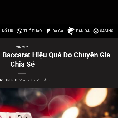
NỔ HŨ
THỂ THAO
ĐÁ GÀ
BẮN CÁ
CASINO
TIN TỨC
 Baccarat Hiệu Quả Do Chuyên Gia
Chia Sẻ
ĂNG TRÊN
THÁNG 12 7, 2024
BỞI
SEO