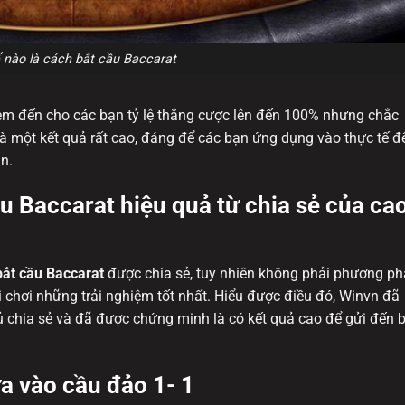
 nào là cách bắt cầu Baccarat
m đến cho các bạn tỷ lệ thắng cược lên đến 100% nhưng chắc
à một kết quả rất cao, đáng để các bạn ứng dụng vào thực tế đ
n.
u Baccarat hiệu quả từ chia sẻ của ca
bắt cầu Baccarat
được chia sẻ, tuy nhiên không phải phương p
chơi những trải nghiệm tốt nhất. Hiểu được điều đó, Winvn đã
thủ chia sẻ và đã được chứng minh là có kết quả cao để gửi đến 
a vào cầu đảo 1- 1