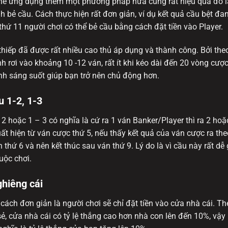
 thể ứng dụng thêm một phương pháp nữa cũng rất hiệu quả đó l
h bẻ cầu. Cách thực hiện rất đơn giản, ví dụ kết quả cầu bệt đa
thứ 11 người chơi có thể bẻ cầu bằng cách đặt tiền vào Player.
hiếp đã được rất nhiều cao thủ áp dụng và thành công. Bởi the
h rơi vào khoảng 10 -12 ván, rất ít khi kéo dài đến 20 vòng cược
ịnh sáng suốt giúp bạn trở nên chủ động hơn.
 1-2, 1-3
2 hoặc 1 – 3 có nghĩa là cứ ra 1 ván Banker/Player thì ra 2 hoặ
t hiện từ ván cược thứ 5, nếu thấy kết quả của ván cược ra the
 thứ 6 và nên kết thúc sau ván thứ 9. Lý do là vì cầu này rất dễ
uộc chơi.
hiêng cái
cách đơn giản là người chơi sẽ chỉ đặt tiền vào cửa nhà cái. Th
ẻ, cửa nhà cái có tỷ lệ thắng cao hơn nhà con lên đến 10%, vậy