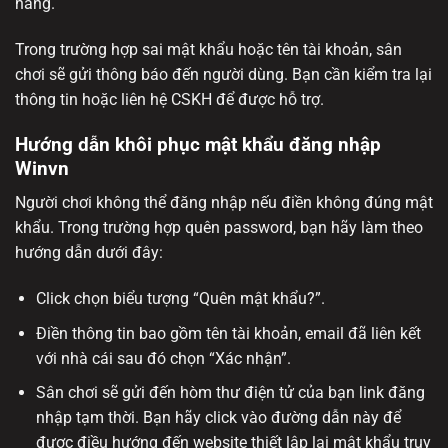
hàng.
Trong trường hợp sai mật khẩu hoặc tên tài khoản, sân
chơi sẽ gửi thông báo đến người dùng. Bạn cần kiểm tra lại
thông tin hoặc liên hệ CSKH để được hỗ trợ.
Hướng dẫn khôi phục mật khẩu đăng nhập
Winvn
Người chơi không thể
đăng nhập
nếu điền không đúng mật
khẩu. Trong trường hợp quên password, bạn hãy làm theo
hướng dẫn dưới đây:
Click chọn biểu tượng “Quên mật khẩu?”.
Điền thông tin bao gồm tên tài khoản, email đã liên kết
với nhà cái sau đó chọn “Xác nhận”.
Sân chơi sẽ gửi đến hòm thư điện tử của bạn link
đăng
nhập
tạm thời. Bạn hãy click vào đường dẫn này để
được điều hướng đến website thiết lập lại mật khẩu truy