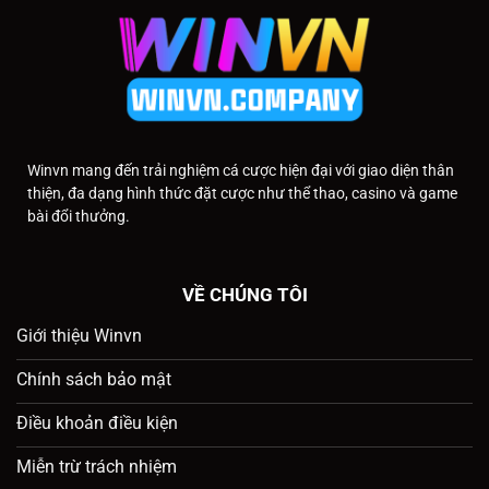
Winvn
mang đến trải nghiệm cá cược hiện đại với giao diện thân
thiện, đa dạng hình thức đặt cược như thể thao, casino và game
bài đổi thưởng.
VỀ CHÚNG TÔI
Giới thiệu Winvn
Chính sách bảo mật
Điều khoản điều kiện
Miễn trừ trách nhiệm