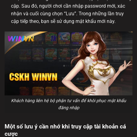
cập. Sau đó, người chơi cần nhập password mới, xác
nhận và cuối cùng chọn “Lưu”. Trong những lần truy
cập tiếp theo, bạn sẽ sử dụng mật khẩu mới này.
Khách hàng liên hệ bộ phận tư vấn để khôi phục mật khẩu
đăng nhập
Một số lưu ý cần nhớ khi truy cập tài khoản cá
cược