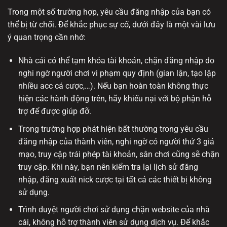
Trong một số trường hợp, yêu cầu
đăng nhập
của bạn có
thể bị từ chối. Để khắc phục sự cố, dưới đây là một vài lưu
ý quan trọng cần nhớ:
Nhà cái có thể tạm khóa tài khoản, chặn đăng nhập do
nghi ngờ người chơi vi phạm quy định (gian lận, tạo lập
nhiều acc cá cược,…). Nếu bạn hoàn toàn không thực
hiện các hành động trên, hãy khiếu nại với bộ phận hỗ
trợ để được giúp đỡ.
Trong trường hợp phát hiện bất thường trong yêu cầu
đăng nhập của thành viên, nghi ngờ có người thứ 3 giả
mạo, truy cập trái phép tài khoản, sân chơi cũng sẽ chặn
truy cập. Khi này, bạn nên kiểm tra lại lịch sử đăng
nhập, đăng xuất nick cược tại tất cả các thiết bị không
sử dụng.
Trình duyệt người chơi sử dụng chặn website của nhà
cái, không hỗ trợ thành viên sử dụng dịch vụ. Để khắc