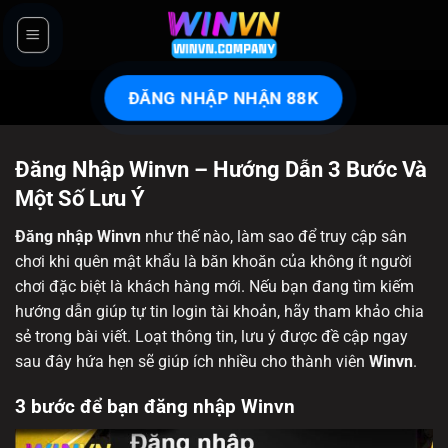
Chuyển
đến
nội
dung
ĐĂNG NHẬP NHẬN 88K
Đăng Nhập Winvn – Hướng Dẫn 3 Bước Và
Một Số Lưu Ý
Đăng nhập Winvn
như thế nào, làm sao để truy cập sân
chơi khi quên mật khẩu là băn khoăn của không ít người
chơi đặc biệt là khách hàng mới. Nếu bạn đang tìm kiếm
hướng dẫn giúp tự tin login tài khoản, hãy tham khảo chia
sẻ trong bài viết. Loạt thông tin, lưu ý được đề cập ngay
sau đây hứa hẹn sẽ giúp ích nhiều cho thành viên
Winvn
.
3 bước để bạn đăng nhập Winvn