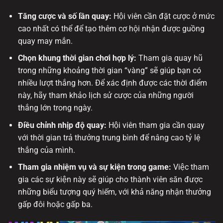
Tăng cược và số lần quay:
Hội viên cần đặt cược ở mức
cao nhất có thể để tạo thêm cơ hội nhận được guồng
quay may mắn.
Chọn khung thời gian chơi hợp lý:
Tham gia quay hũ
trong những khoảng thời gian “vàng” sẽ giúp bạn có
nhiều lượt thắng hơn. Để xác định được các thời điểm
này, hãy tham khảo lịch sử cược của những người
thắng lớn trong ngày.
Điều chỉnh nhịp độ quay:
Hội viên tham gia cần quay
với thời gian trả thưởng trung bình để nâng cao tỷ lệ
thắng của mình.
Tham gia nhiệm vụ và sự kiện trong game:
Việc tham
gia các sự kiện này sẽ giúp cho thành viên săn được
những biểu tượng quý hiếm, với khả năng nhận thưởng
gấp đôi hoặc gấp ba.