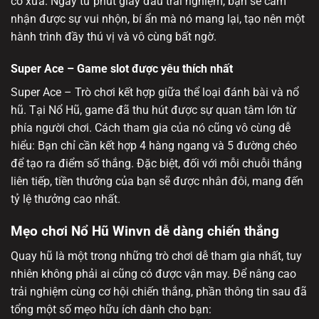
cổ xưa. Ngay từ phút giây đầu trải nghiệm, bạn sẽ cảm
nhận được sự vui nhộn, bí ẩn mà nó mang lại, tạo nên một
hành trình đầy thú vị và vô cùng bất ngờ.
Super Ace – Game slot được yêu thích nhất
Super Ace – Trò chơi kết hợp giữa thể loại đánh bài và nổ
hũ. Tại
Nổ Hũ
, game đã thu hút được sự quan tâm lớn từ
phía người chơi. Cách tham gia của nó cũng vô cùng dễ
hiểu: Bạn chỉ cần kết hợp 4 hàng ngang và 5 đường chéo
để tạo ra điểm số thắng. Đặc biệt, đối với mỗi chuỗi thắng
liên tiếp, tiền thưởng của bạn sẽ được nhân đôi, mang đến
tỷ lệ thưởng cao nhất.
Mẹo chơi Nổ Hũ Winvn dễ dàng chiến thắng
Quay hũ là một trong những trò chơi dễ tham gia nhất, tuy
nhiên không phải ai cũng có được vận may. Để nâng cao
trải nghiệm cùng cơ hội chiến thắng, phần thông tin sau đã
tổng một số mẹo hữu ích dành cho bạn: