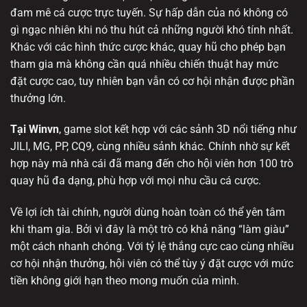
đam mê cá cược trực tuyến. Sự hấp dẫn của nó không có
gì ngạc nhiên khi nó thu hút cả những người khó tính nhất.
Khác với các hình thức cược khác, quay hũ cho phép bạn
tham gia mà không cần quá nhiều chiến thuật hay mức
đặt cược cao, tuy nhiên bạn vẫn có cơ hội nhận được phần
thưởng lớn.
Tại Winvn
, game slot kết hợp với các sảnh 3D nổi tiếng như
JILI, MG, PP, CQ9, cùng nhiều sảnh khác. Chính nhờ sự kết
hợp này mà nhà cái đã mang đến cho hội viên hơn 100 trò
quay hũ đa dạng, phù hợp với mọi nhu cầu cá cược.
Về lợi ích tài chính, người dùng hoàn toàn có thể yên tâm
khi tham gia. Bởi vì đây là một trò có khả năng “làm giàu”
một cách nhanh chóng. Với tỷ lệ thắng cực cao cùng nhiều
cơ hội nhận thưởng, hội viên có thể tùy ý đặt cược với mức
tiền không giới hạn theo mong muốn của mình.