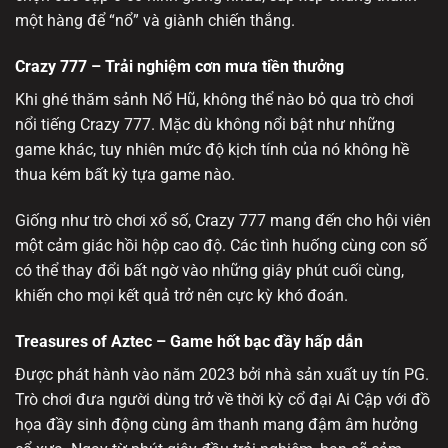
một hàng để “nổ” và giành chiến thắng.
Crazy 777 – Trải nghiệm cơn mưa tiền thưởng
Khi ghé thăm sảnh
Nổ Hũ,
không thể nào bỏ qua trò chơi
nổi tiếng Crazy 777. Mặc dù không nổi bật như những
game khác, tuy nhiên mức độ kịch tính của nó không hề
thua kém bất kỳ tựa game nào.
Giống như trò chơi xổ số, Crazy 777 mang đến cho hội viên
một cảm giác hồi hộp cao độ. Các tình huống cùng con số
có thể thay đổi bất ngờ vào những giây phút cuối cùng,
khiến cho mọi kết quả trở nên cực kỳ khó đoán.
Treasures of Aztec – Game hốt bạc đầy hấp dẫn
Được phát hành vào năm 2023 bởi nhà sản xuất uy tín PG.
Trò chơi đưa người dùng trở về thời kỳ cổ đại Ai Cập với đồ
họa đầy sinh động cùng âm thanh mang đậm âm hưởng